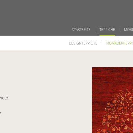
STARTSEITE
TEPPICHE
MÖB
DESIGNTEPPICHE
NOMADENTEPPIC
ender
e